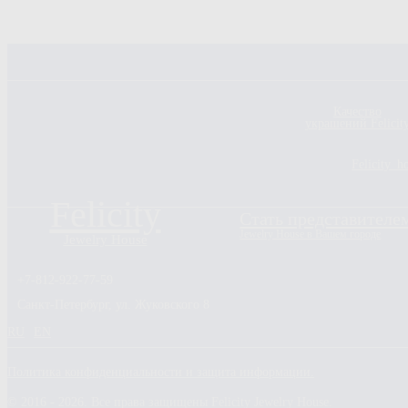
Качество
украшений Felicit
Felicity_h
Felicity
Стать представителе
Jewelry House в Вашем городе
Jewelry House
+7-812-922-77-59
Санкт-Петербург, ул. Жуковского 8
RU
EN
Политика конфиденциальности и защита информации.
© 2016 - 2026. Все права защищены Felicity Jewelry House.