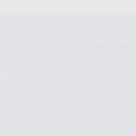
Рекомендации по
Новости
Оплата
Наши
y
уходу
Felicity
и доставка
представит
ouse
Felicity_hou
м
Felicity
felicity-jewelry@yandex.ru