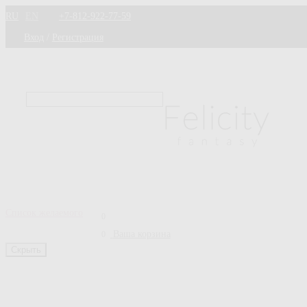
RU
EN
+7-812-922-77-59
Вход
/
Регистрация
Список желаемого
0
Ваша корзина
0
Скрыть