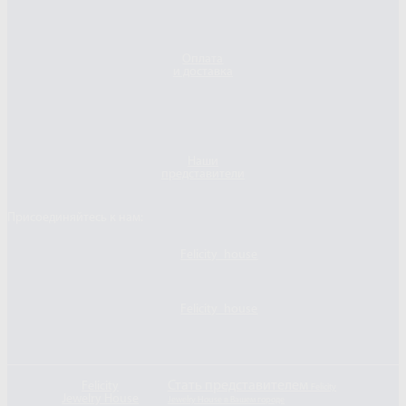
Оплата
и доставка
Наши
представители
Присоединяйтесь к нам:
Felicity_house
Felicity_house
Стать представителем
Felicity
Felicity
Jewelry House
Jewelry House в Вашем городе