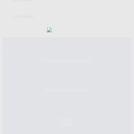
Качество украшений Felicity
Рекомендации по уходу
Новости
Felicity